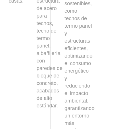
casas.
estructura
sostenibles,
de acero
como
para
techos de
techos,
termo panel
techo de
y
termo
estructuras
panel,
eficientes,
albañilería
optimizando
con
el consumo
paredes de
energético
bloque de
y
concreto,
reduciendo
acabados
el impacto
de alto
ambiental,
estándar.
garantizando
un entorno
más